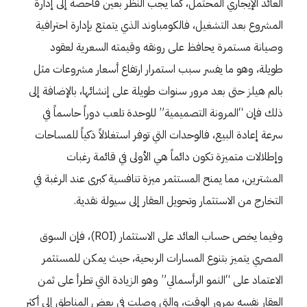
العائد الإيجاري المحتمل، كما يجب النظر بعين فاحصة إلى إدارة
المشروع بعد التشغيل، فالكومباوند الذي يتمتع بإدارة احترافية
وصيانة مستمرة يحافظ على رونقه وقيمته السعرية لعقود
طويلة، وهو ما يفسر سبب استمرار ارتفاع أسعار مشروعات مثل
بالم هيلز حتى بعد مرور سنوات طويلة على إنشائها، بالإضافة إلى
ذلك فإن “المرونة التصميمية” للوحدة تلعب دوراً حاسماً في
سرعة إعادة البيع، فالوحدات التي توفر استغلالاً ذكياً للمساحات
وإطلالات متميزة تكون دائماً هي الأولى في قائمة رغبات
المشترين، مما يمنح المستثمر ميزة تنافسية كبرى عند الرغبة في
التخارج من الاستثمار وتحويل العقار إلى سيولة نقدية.
وفيما يخص حساب العائد على الاستثمار (ROI)، فإن السوق
المصري يتميز بتنوع المسارات الربحية، حيث يمكن للمستثمر
الاعتماد على “النمو الرأسمالي” وهو الزيادة التي تطرأ على ثمن
العقار نفسه بمرور الوقت، والتي وصلت في بعض المناطق إلى أكثر