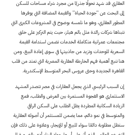
العقاري قد شهد تحولًا جذريًا من مجرد شراء مساحات للسكن
إلى البحث عن “جودة الحياة” والقيمة المضافة التي يوفرها
المطور العقاري، وهو ما نلمسه بوضوح في المشروعات الكبرى التي
تتبناها شركات رائدة مثل بالم هيلز، حيث يتم التركيز على خلق
مجتمعات عمرانية متكاملة الخدمات تضمن استدامة القيمة
السعرية للوحدات وتزيد من جاذبيتها في سوق إعادة البيع، ومن
هنا تنبع أهمية فهم الخارطة العقارية المصرية التي تمتد من قلب
القاهرة الجديدة وحتى عروس البحر المتوسط الإسكندرية.
إن السبب الرئيسي الذي يجعل العقارات في مصر تتصدر المشهد
الاستثماري هو الفجوة المستمرة بين العرض والطلب، فمع
الزيادة السكانية المطردة يظل الطلب على السكن الراقي
والمتوسط في نمو دائم، مما يضمن للمستثمر أن أصوله العقارية
ستظل مطلوبة دائمًا سواء للبيع أو للإيجار، وعلاوة على ذلك فإن
التضخم العالمي الذي أثر على أسعار مواد البناء أدى بالضرورة إلى