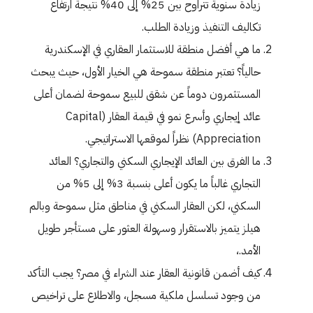
زيادة سنوية تتراوح بين 25% إلى 40% نتيجة ارتفاع
تكاليف التنفيذ وزيادة الطلب.
ما هي أفضل منطقة للاستثمار العقاري في الإسكندرية
حالياً؟ تعتبر منطقة سموحة هي الخيار الأول، حيث يبحث
المستثمرون دوماً عن شقق للبيع سموحة لضمان أعلى
عائد إيجاري وأسرع نمو في قيمة العقار (Capital
Appreciation) نظراً لموقعها الاستراتيجي.
ما الفرق بين العائد الإيجاري السكني والتجاري؟ العائد
التجاري غالباً ما يكون أعلى بنسبة 3% إلى 5% من
السكني، لكن العقار السكني في مناطق مثل سموحة وبالم
هيلز يتميز بالاستقرار وسهولة العثور على مستأجر طويل
الأمد.،
كيف أضمن قانونية العقار عند الشراء في مصر؟ يجب التأكد
من وجود تسلسل ملكية مسجل، والاطلاع على تراخيص