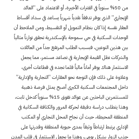
من 50% سنوياً في الفترات الأخيرة، أو الاعتماد على “العائد
الإيجاري” الذي يوفر تدفقاً نقدياً شهرياً يساعد في سداد أقساط
العقار نفسه إذا كان بنظام التمويل أو التقسيط، ومن الملاحظ أن
الوحدات السكنية في حي سموحة بالإسكندرية تحقق توازناً مثالياً
بين هذين النوعين، فبسبب الطلب المرتفع جداً من العائلات
والشركات تظل القيمة الإيجارية في تصاعد مستمر، مما يجعل
الاستثمار هناك يوفر أماناً مالياً قلما تجده في قطاعات أخرى،
وعلاوة على ذلك فإن التوجه نحو العقارات “التجارية والإدارية”
داخل المجتمعات السكنية الكبرى أصبح يمثل فرصة ذهبية
للمستثمرين الباحثين عن عوائد تفوق 15% سنوياً كدخل ثابت،
وهذا يتطلب دراسة دقيقة لحركة المرور والكثافة السكانية في
المنطقة المحيطة، حيث أن نجاح المحل التجاري أو المكتب
الإداري يرتبط ارتباطاً وثيقاً بمدى حيوية المنطقة وقدرتها على
جذب الزوار بشكل يومي، وهذا ما يجعل الاستثمار في قلب المدن