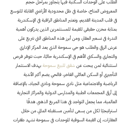
الطلب على الوحدات السكنية فيها يتجاوز بمراحل حجم
المعروض المتاح، خاصة في ظل محدودية الأراضي القابلة للتوسع
في قلب المدينة القديم، وتعتبر المناطق الراقية في الإسكندرية
بمثابة مخزن حقيقي للقيمة للمستثمرين الذين يدركون أهمية
الندرة في تسعير العقار، ومن أبرز هذه المناطق التي تتربع على
عرش الرقي والطلب هو حي سموحة الذي يعد المركز الإداري
والتجاري والسكني الأهم في الإسكندرية حاليًا، حيث تتوفر فرص
استثنائية لمن يبحث عن
شقق للبيع سموحة
بهدف الاستثمار
التأجيري أو السكن العائلي الفاخر، فالحي يضم أكبر الأندية
الرياضية والاجتماعية مثل نادي سموحة ونادي الجياد، بالإضافة
إلى أرقى المجمعات الطبية والمدارس الدولية والمراكز التجارية
العالمية، مما يجعل التواجد في هذا المربع الذهبي هدفًا
استراتيجيًا لكل من يسعى لتأمين مستقبله المالي من خلال
العقارات، إن القيمة السوقية للوحدات في سموحة تشهد طفرات