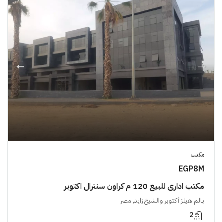
مكتب
EGP8M
مكتب اداري للبيع 120 م كراون سنترال اكتوبر
بالم هيلز أكتوبر والشيخ زايد, مصر
2