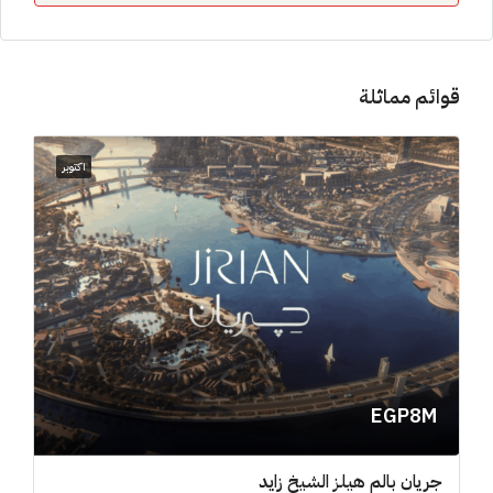
قوائم مماثلة
اكتوبر
EGP8M
جريان بالم هيلز الشيخ زايد