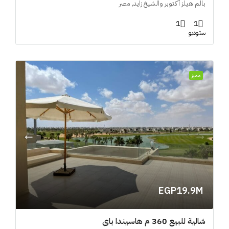
بالم هيلز أكتوبر والشيخ زايد, مصر
1
1
ستوديو
مميز
EGP19.9M
شالية للبيع 360 م هاسيندا باي