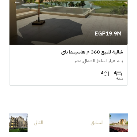
EGP19.9M
شالية للبيع 360 م هاسيندا باي
بالم هيلز الساحل الشمالي, مصر
4
4
شقة
السابق
التالى