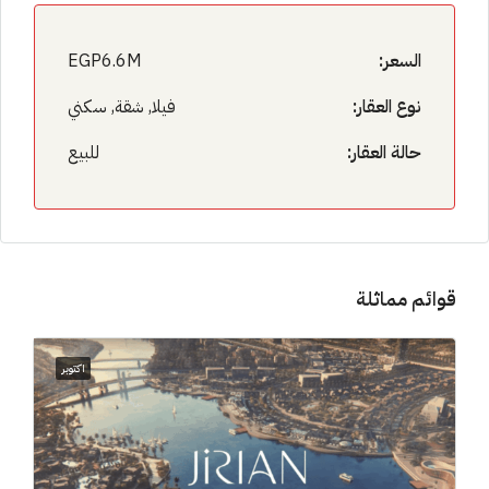
السعر:
EGP6.6M
نوع العقار:
فيلا, شقة, سكني
حالة العقار:
للبيع
قوائم مماثلة
اكتوبر