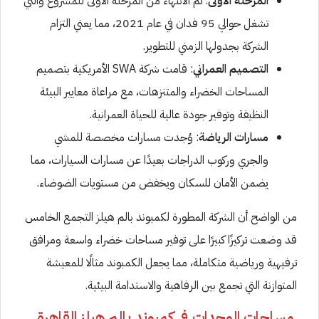
المرحلة الأولى
: تم الانتهاء من المرحلة الأولى للمشروع والتي
تشغل حوالي 95 فدان في عام 2021، مما يعني التزام
الشركة بجدولها الزمني للتطوير.
التصميم العمراني
: قامت شركة SWA الأمريكية بتصميم
المساحات الخضراء والمتنزهات، مع مراعاة معايير البيئة
النظيفة وتوفير جودة عالية للحياة العمرانية.
مسارات الرياضة
: وُجدت مسارات مخصصة للمشي
والجري وركوب الدراجات بعيدًا عن مسارات السيارات، مما
يضمن الأمان للسكان ويخفض من مستويات الضوضاء.
من الواضح أن الشركة المطورة لكمبوند بالم هيلز التجمع الخامس
قد وضعت تركيزًا كبيرًا على توفير مساحات خضراء واسعة ومرافق
ترفيهية ورياضية متكاملة، مما يجعل الكمبوند مثالًا للمعيشة
المتوازنة التي تجمع بين الرفاهية والاستدامة البيئية.
مساحات الوحدات في كمبوند بالم هيلز القاهرة