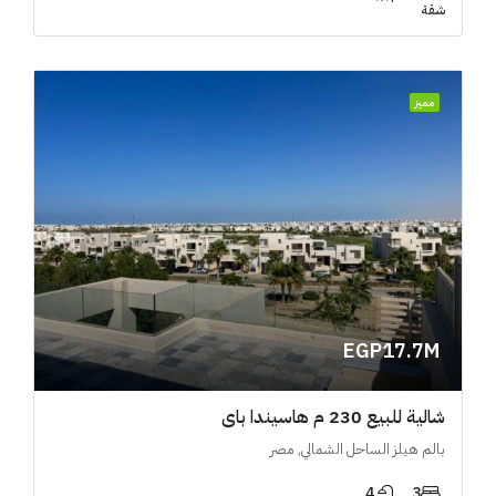
شقة
مميز
EGP17.7M
شالية للبيع 230 م هاسيندا باي
بالم هيلز الساحل الشمالي, مصر
4
3