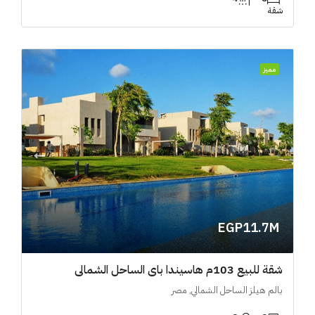
شقة
مميز
EGP11.7M
شقة للبيع 103م هاسيندا باي الساحل الشمالي
بالم هيلز الساحل الشمالي, مصر