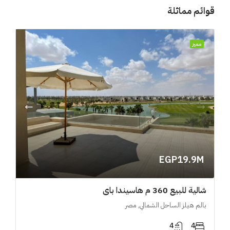
قوائم مماثلة
مميز
EGP19.9M
شالية للبيع 360 م هاسيندا باي
بالم هيلز الساحل الشمالي, مصر
4
4