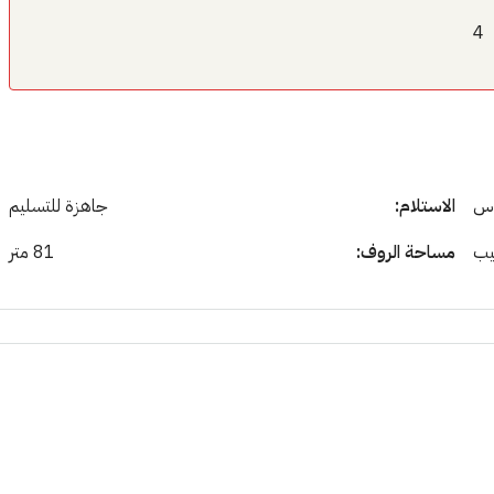
4
وس
الاستلام:
جاهزة للتسليم
يب
مساحة الروف:
81 متر