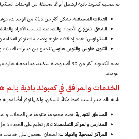
تم تصميم كمبوند بادية ليشمل أنواعًا مختلفة من الوحدات السكنية 
الفيلات المستقلة
: تشكل أكثر من 16٪ من الوحدات، موفرةً خصوصية وفخامة لسكانها.
الشقق
: تتنوع في الأحجام والتصاميم لتناسب الأفراد والعائلا
البنتهاوس
: يقدم إطلالات علوية وتصميمات توفر الفخامة وال
التاون هاوس والتوين هاوس
: تجمع بين مميزات الفيلات
يقدم الكمبوند أكثر من 30 ألف وحدة سكنية، مما 
اليومية.
الخدمات والمرافق في كمبوند بادية بالم هي
بادية بالم هيلز ليست فقط مكانًا للسكن، ولكنها توفر أيضًا تجر
المناطق التجارية
: تضم مجموعة متنوعة من المحلات والمراك
المدارس والمراكز التعليمية
: توفير تعليم عالي الجودة داخل
المراكز الصحية والعيادات
: لضمان الحصول على خدمات صح