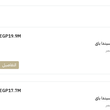
EGP19.9M
مصر
التفاصيل
EGP17.7M
مصر