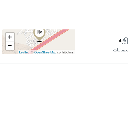
+
4
−
لحمامات
Leaflet
| ©
OpenStreetMap
contributors