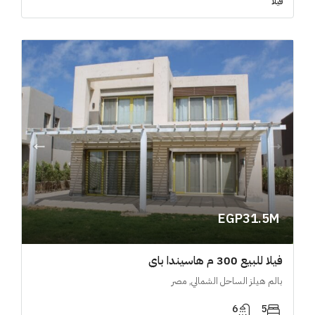
فيلا
EGP31.5M
فيلا للبيع 300 م هاسيندا باي
بالم هيلز الساحل الشمالي, مصر
6
5