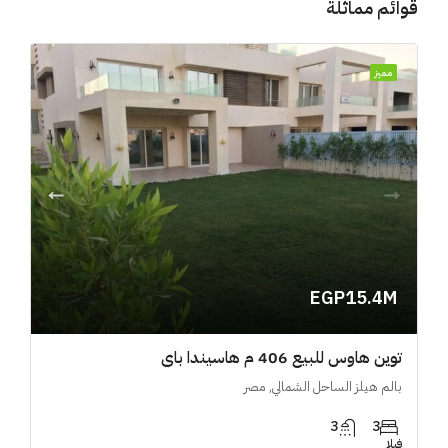
قوائم مماثلة
مميز
EGP15.4M
توين هاوس للبيع 406 م هاسيندا باي
بالم هيلز الساحل الشمالي, مصر
3
3
فيلا