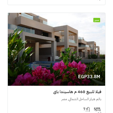
مميز
EGP33.8M
فيلا للبيع 460 م هاسيندا باي
بالم هيلز الساحل الشمالي, مصر
7
5