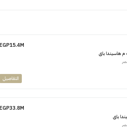
EGP15.4M
مصر
التفاصيل
EGP33.8M
مصر