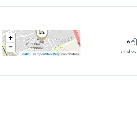
+
6
−
لحمامات
Leaflet
| ©
OpenStreetMap
contributors