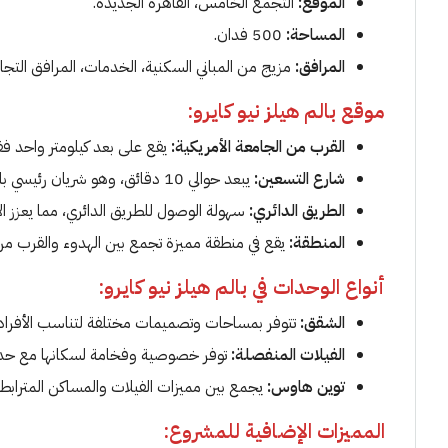
الموقع:
التجمع الخامس، القاهرة الجديدة.
المساحة:
500 فدان.
المرافق:
مزيج من المباني السكنية، الخدمات، المرافق التجاري
موقع بالم هيلز نيو كايرو:
القرب من الجامعة الأمريكية:
يقع على بعد كيلومتر واحد ف
شارع التسعين:
يبعد حوالي 10 دقائق، وهو شريان رئيسي بالتجمع الخامس.
الطريق الدائري:
سهولة الوصول للطريق الدائري، مما يعزز الا
المنطقة:
يقع في منطقة مميزة تجمع بين الهدوء والقرب من
أنواع الوحدات في بالم هيلز نيو كايرو:
الشقق:
تتوفر بمساحات وتصميمات مختلفة لتناسب الأفراد و
الفيلات المنفصلة:
توفر خصوصية وفخامة لسكانها مع حدا
توين هاوس:
يجمع بين مميزات الفيلات والمساكن المترابطة
المميزات الإضافية للمشروع: